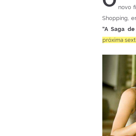
O
novo f
Shopping, e
“A Saga de
próxima sexta