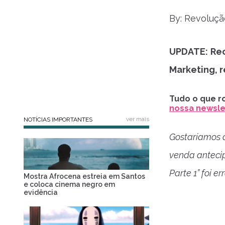
By: Revoluç
UPDATE: Re
Marketing, 
Tudo o que ro
nossa newslet
ver mais
NOTÍCIAS IMPORTANTES
Gostaríamos d
venda anteci
Parte 1” foi 
Mostra Afrocena estreia em Santos
e coloca cinema negro em
evidência