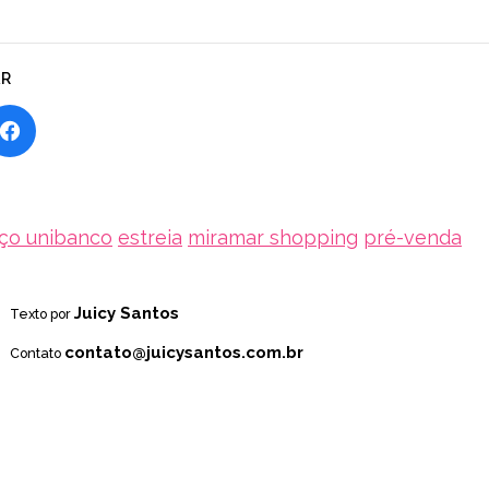
AR
ço unibanco
estreia
miramar shopping
pré-venda
Juicy Santos
Texto por
contato@juicysantos.com.br
Contato