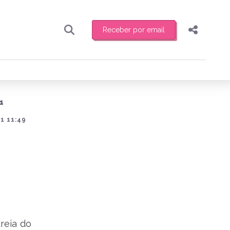
Receber por email
Pesquisar
Compartilhar
ber toda sexta-feira de manhã o resumo
.
Copiar o link
1
Enviar por Whatsapp
1 11:49
Publicar no Facebook
receber novidades
Publicar no X
reia do