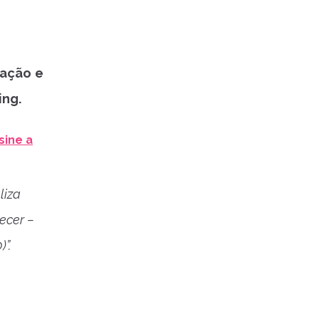
cação e
ing.
sine a
liza
ecer –
”.