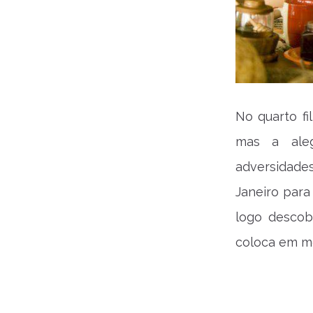
No quarto f
mas a aleg
adversidade
Janeiro para
logo descob
coloca em m