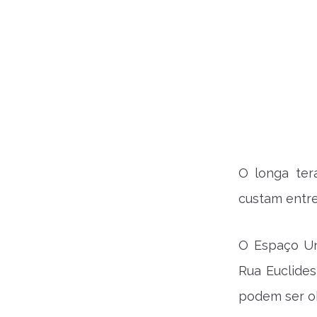
O longa ter
custam entre
O Espaço Un
Rua Euclide
podem ser ob