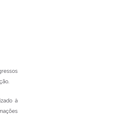
gressos
ção.
lizado à
rmações