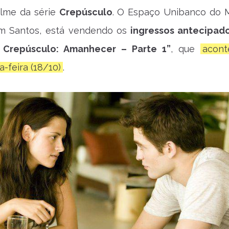
ilme da série
Crepúsculo
. O Espaço Unibanco do 
m Santos, está vendendo os
ingressos antecipad
 Crepúsculo: Amanhecer – Parte 1”
, que
acont
-feira (18/10)
.