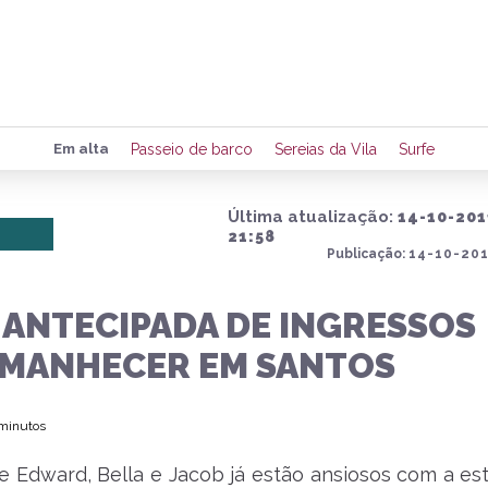
Preencha seus dados para rece
Em alta
Passeio de barco
Sereias da Vila
Surfe
de eventos e notícias da região
Última atualização:
14-10-201
21:58
Publicação:
14-10-201
Quero 
 ANTECIPADA DE INGRESSOS
AMANHECER EM SANTOS
 minutos
de Edward, Bella e Jacob já estão ansiosos com a est