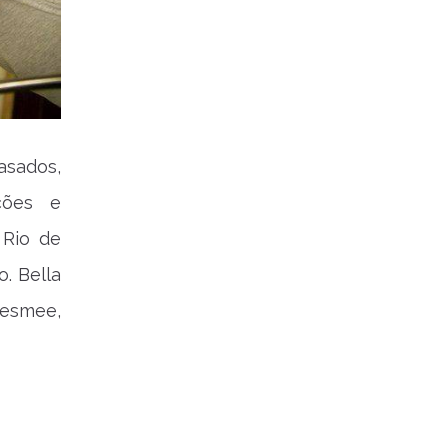
asados,
ções e
 Rio de
. Bella
nesmee,