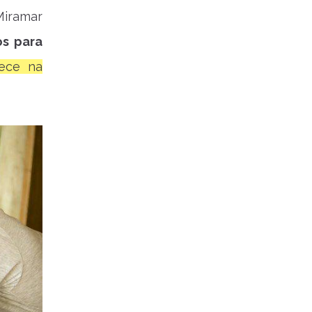
Miramar
os para
ece na