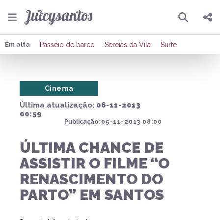
Pesquisar
Compartilhar
Em alta
Passeio de barco
Sereias da Vila
Surfe
Copiar o link
Cinema
Enviar por Whatsapp
Última atualização:
06-11-2013
Publicar no Facebook
00:59
Publicação:
05-11-2013 08:00
Publicar no X
ÚLTIMA CHANCE DE
ASSISTIR O FILME “O
RENASCIMENTO DO
PARTO” EM SANTOS