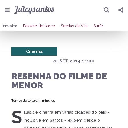
Pesquisar
Compartilhar
Em alta
Passeio de barco
Sereias da Vila
Surfe
Copiar o link
Cinema
Enviar por Whatsapp
20.SET.2014 14:00
Publicar no Facebook
RESENHA DO FILME DE
Publicar no X
MENOR
Tempo de leitura: 3 minutos
S
alas de cinema em várias cidades do país –
inclusive em Santos – exibem desde o