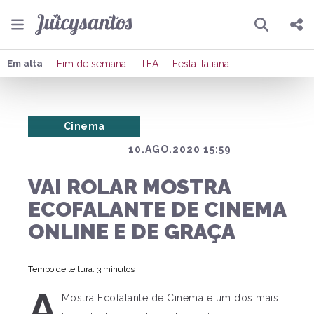
Pesquisar
Compartilhar
Em alta
Fim de semana
TEA
Festa italiana
Copiar o link
Cinema
Enviar por Whatsapp
10.AGO.2020 15:59
Publicar no Facebook
VAI ROLAR MOSTRA
Publicar no X
ECOFALANTE DE CINEMA
ONLINE E DE GRAÇA
Tempo de leitura: 3 minutos
A
Mostra Ecofalante de Cinema é um dos mais