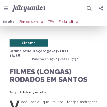
Pesquisar
Compartilhar
Em alta
Fim de semana
TEA
Festa italiana
Copiar o link
Cinema
Enviar por Whatsapp
Última atualização:
30-07-2011
Publicar no Facebook
13:38
Publicação:
07-03-2011 17:30
Publicar no X
FILMES (LONGAS)
RODADOS EM SANTOS
Tempo de leitura: 3 minutos
V
ocê sabia que muitos longas-metragens