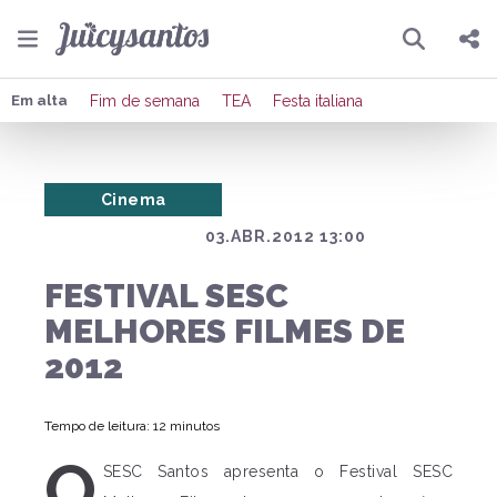
Pesquisar
Compartilhar
Em alta
Fim de semana
TEA
Festa italiana
Copiar o link
Cinema
Enviar por Whatsapp
03.ABR.2012 13:00
Publicar no Facebook
FESTIVAL SESC
Publicar no X
MELHORES FILMES DE
2012
Tempo de leitura: 12 minutos
O
SESC Santos apresenta o Festival SESC