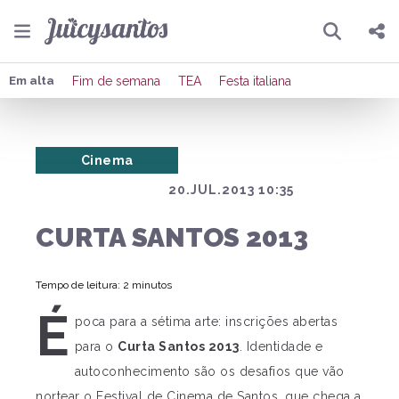
Pesquisar
Compartilhar
Em alta
Fim de semana
TEA
Festa italiana
Copiar o link
Cinema
Enviar por Whatsapp
20.JUL.2013 10:35
Publicar no Facebook
CURTA SANTOS 2013
Publicar no X
Tempo de leitura: 2 minutos
É
poca para a sétima arte: inscrições abertas
para o
Curta Santos 2013
. Identidade e
autoconhecimento são os desafios que vão
nortear o Festival de Cinema de Santos, que chega a