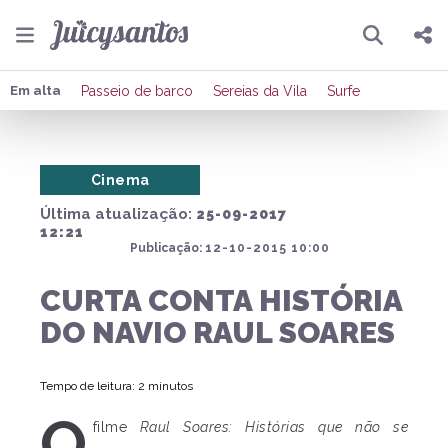
Pesquisar
Compartilhar
Em alta
Passeio de barco
Sereias da Vila
Surfe
Copiar o link
Cinema
Enviar por Whatsapp
Última atualização:
25-09-2017
Publicar no Facebook
12:21
Publicação:
12-10-2015 10:00
Publicar no X
CURTA CONTA HISTÓRIA
DO NAVIO RAUL SOARES
Tempo de leitura: 2 minutos
O
filme
Raul Soares: Histórias que não se