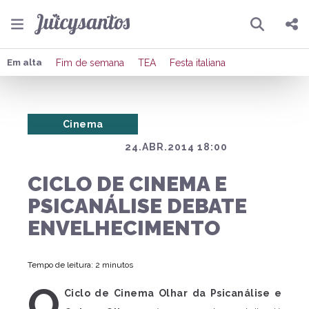
Pesquisar
Compartilhar
Em alta
Fim de semana
TEA
Festa italiana
Copiar o link
Cinema
Enviar por Whatsapp
24.ABR.2014 18:00
Publicar no Facebook
CICLO DE CINEMA E
Publicar no X
PSICANÁLISE DEBATE
ENVELHECIMENTO
Tempo de leitura: 2 minutos
O
Ciclo de Cinema Olhar da Psicanálise e