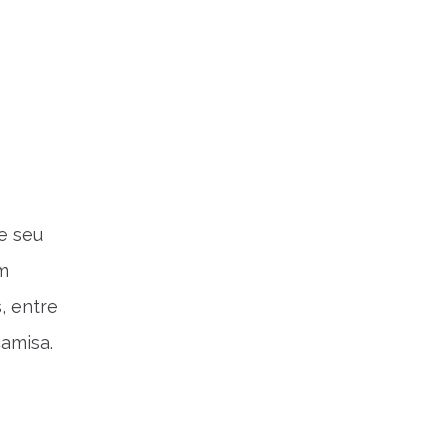
e seu
m
, entre
camisa.