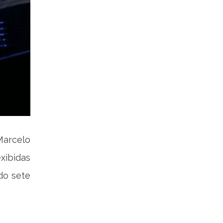
Marcelo
xibidas
do sete