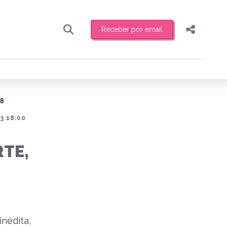
Receber por email
Pesquisar
Compartilhar
ber toda sexta-feira de manhã o resumo
.
Copiar o link
8
Enviar por Whatsapp
3 18:00
Publicar no Facebook
receber novidades
RTE,
Publicar no X
nédita,