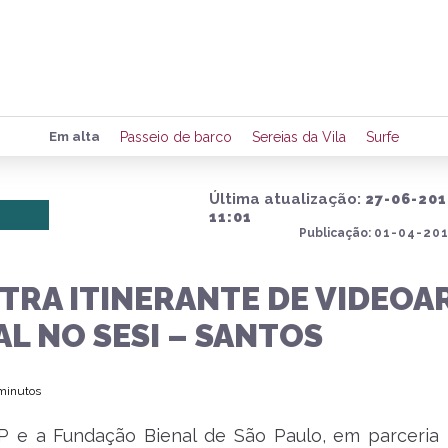
Preencha seus dados para rece
Em alta
Passeio de barco
Sereias da Vila
Surfe
de eventos e notícias da região
Última atualização:
27-06-201
11:01
Publicação:
01-04-201
Quero 
TRA ITINERANTE DE VIDEOA
AL NO SESI – SANTOS
 minutos
P e a Fundação Bienal de São Paulo, em parceria i