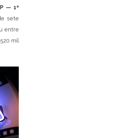
SP — 1ª
de sete
u entre
520 mil