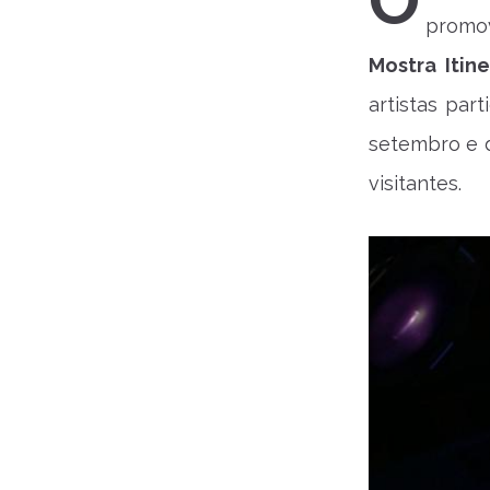
O
promov
Mostra Itin
artistas par
setembro e d
visitantes.