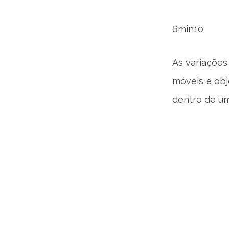
6min10
As variaçõe
móveis e obj
dentro de u