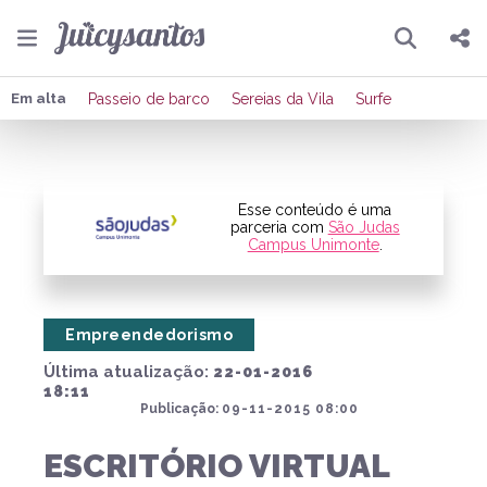
Pesquisar
Compartilhar
Em alta
Passeio de barco
Sereias da Vila
Surfe
Copiar o link
Enviar por Whatsapp
Esse conteúdo é uma
parceria com
São Judas
Campus Unimonte
.
Publicar no Facebook
Publicar no X
Empreendedorismo
Última atualização:
22-01-2016
18:11
Publicação:
09-11-2015 08:00
ESCRITÓRIO VIRTUAL