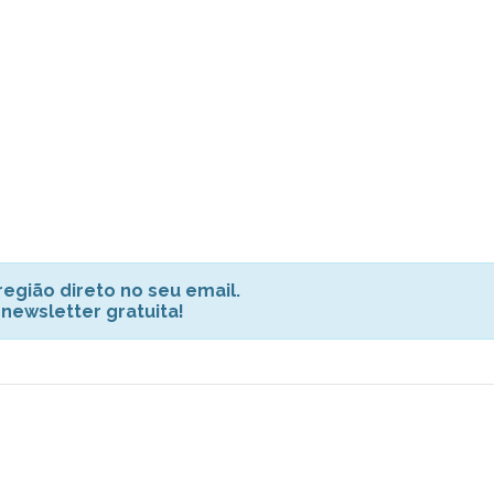
egião direto no seu email.
 newsletter gratuita!