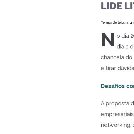
LIDE L
Tempo de leitura: 4
N
o dia 
dia a 
chancela do L
e tirar dúvid
Desafios co
A proposta d
empresariais
networking, 