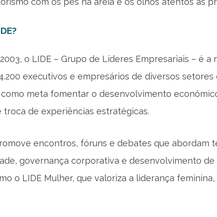
ismo com os pés na areia e os olhos atentos às pri
IDE?
2003, o
LIDE
– Grupo de Líderes Empresariais – é a m
4.200 executivos e empresários de diversos setores 
m como meta fomentar o desenvolvimento econômico
 troca de experiências estratégicas.
romove encontros, fóruns e debates que abordam t
dade, governança corporativa e desenvolvimento d
como o
LIDE
Mulher, que valoriza a liderança feminina,