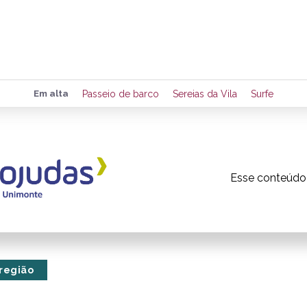
Preencha seus dados para rece
Em alta
Passeio de barco
Sereias da Vila
Surfe
de eventos e notícias da região
Esse conteúdo
Quero 
 região