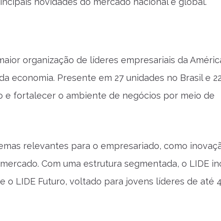
ncipais novidades do mercado nacional e global.
aior organização de líderes empresariais da América
da economia. Presente em 27 unidades no Brasil e 2
 e fortalecer o ambiente de negócios por meio de
emas relevantes para o empresariado, como inovaçã
e mercado. Com uma estrutura segmentada, o
LIDE
in
 e o
LIDE
Futuro, voltado para jovens líderes de até 