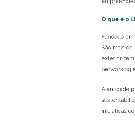
empreendedor
O que é o L
Fundado em 
São mais de 
exterior, te
networking e
A entidade p
sustentabili
iniciativas 