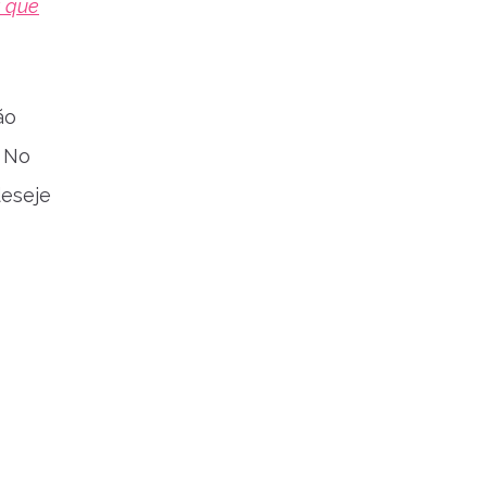
a que
ão
. No
deseje