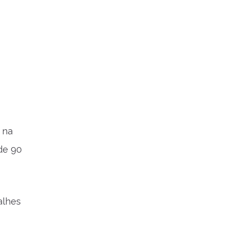
 na
de 90
alhes