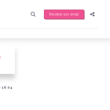
Receber por email
Pesquisar
Compartilhar
ber toda sexta-feira de manhã o resumo
.
Copiar o link
Enviar por Whatsapp
o
Publicar no Facebook
receber novidades
Publicar no X
 16:04