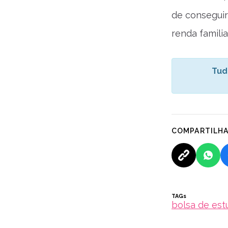
de conseguir 
renda famili
Tud
COMPARTILH
TAGs
bolsa de est