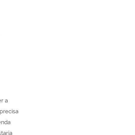
.
r a
precisa
renda
taria