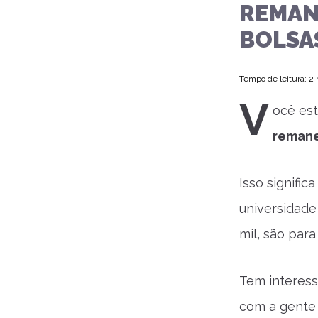
REMAN
BOLSAS
Tempo de leitura: 2
V
ocê es
remane
Isso signifi
universidade
mil, são par
Tem interess
com a gente