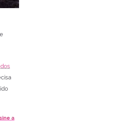
 e
odos
ecisa
ido
sine a