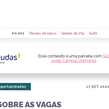
Preencha seus dados para rece
Em alta
Passeio de barco
Sereias da Vila
Surfe
de eventos e notícias da região
Esse conteúdo é uma parceria com
Sã
Judas Campus Unimonte
.
Quero 
oportunidades
17.SET.2020
SOBRE AS VAGAS