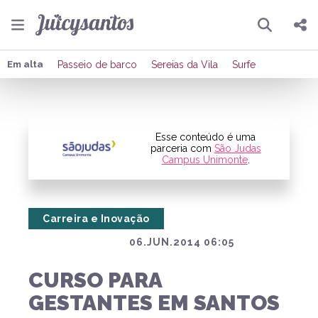
Pesquisar
Compartilhar
Em alta
Passeio de barco
Sereias da Vila
Surfe
Copiar o link
Enviar por Whatsapp
Esse conteúdo é uma
parceria com
São Judas
Campus Unimonte
.
Publicar no Facebook
Publicar no X
Carreira e Inovação
06.JUN.2014 06:05
CURSO PARA
GESTANTES EM SANTOS