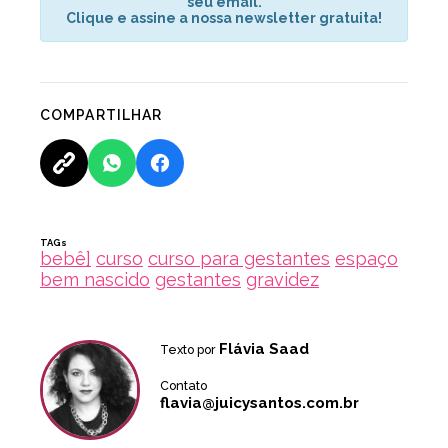
seu email.
Clique e assine a nossa newsletter gratuita!
COMPARTILHAR
TAGs
bebê]
curso
curso para gestantes
espaço
bem nascido
gestantes
gravidez
Flávia Saad
Texto por
Contato
flavia@juicysantos.com.br