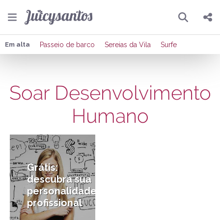
Pesquisar
Compartilhar
Em alta
Passeio de barco
Sereias da Vila
Surfe
Copiar o link
Soar Desenvolvimento
Enviar por Whatsapp
Humano
Publicar no Facebook
28/03/2015
Publicar no X
Grátis:
descubra sua
personalidade
profissional