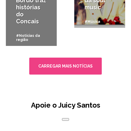
Bordo traz
da soul
histórias
music
do
Concais
#Música
#Notícias da
região
CARREGAR MAIS NOTÍCIAS
Apoie o Juicy Santos