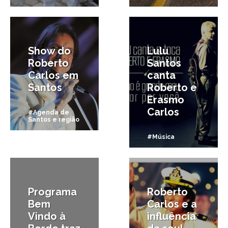
22/11/2014
21/06/2013
Show do
Lulu
Roberto
Santos
Carlos em
canta
Santos
Roberto e
Erasmo
Carlos
#Agenda de
Santos e região
#Música
11/03/2013
2/02/2013
Programa
Roberto
Bem
Carlos e a
Vindo à
influência