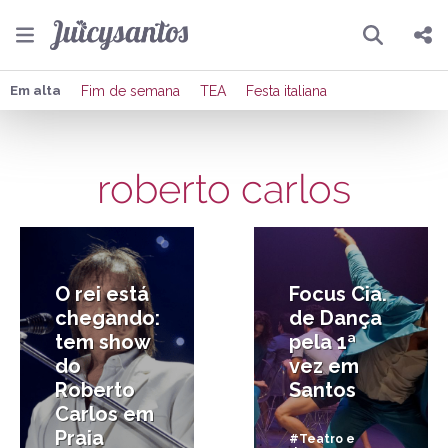
Pesquisar
Compartilhar
Em alta
Fim de semana
TEA
Festa italiana
Copiar o link
roberto carlos
Enviar por Whatsapp
15/04/2026
28/02/2018
Publicar no Facebook
Publicar no X
O rei está
Focus Cia.
chegando:
de Dança
tem show
pela 1ª
do
vez em
Roberto
Santos
Carlos em
Praia
#Teatro e