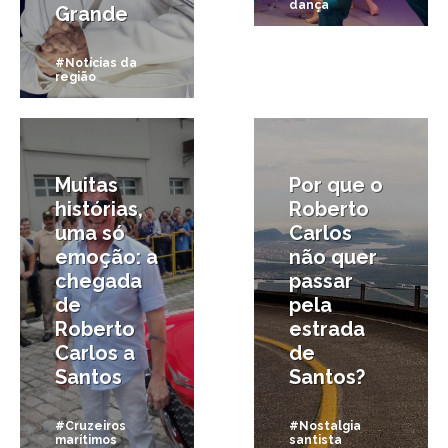
dança
Grande
#Notícias da
região
21/01/2016
30/12/2015
Muitas
Por que o
histórias,
Roberto
uma só
Carlos
emoção: a
não quer
chegada
passar
de
pela
Roberto
estrada
Carlos a
de
Santos
Santos?
#Cruzeiros
#Nostalgia
marítimos
santista