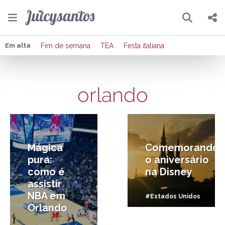
Pesquisar
Compartilhar
Em alta
Fim de semana
TEA
Festa italiana
Copiar o link
orlando
Enviar por Whatsapp
5/07/2018
3/05/2018
Publicar no Facebook
Publicar no X
Mágica
Comemorando
pura:
o aniversário
como é
na Disney
assistir
NBA em
#Estados Unidos
Orlando