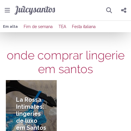
Pesquisar
Compartilhar
Em alta
Fim de semana
TEA
Festa italiana
Copiar o link
onde comprar lingerie
Enviar por Whatsapp
em santos
Publicar no Facebook
20/10/2016
Publicar no X
La Rossa
Intimates:
lingeries
de luxo
em Santos