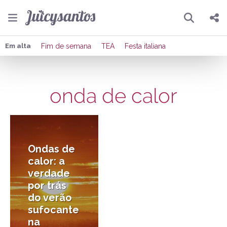
Pesquisar
Compartilhar
Em alta
Fim de semana
TEA
Festa italiana
Copiar o link
onda de calor
Enviar por Whatsapp
17/03/2025
Publicar no Facebook
Publicar no X
Ondas de
calor: a
verdade
por trás
do verão
sufocante
na