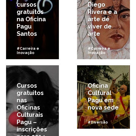
cursos
Diego
gratuitos
Rivera e a
na Oficina
arte de
Pagu
viver de
Santos
arte
#Carreira e
#Carreira e
Inovação
Inovação
2/01/2014
21/10/2013
Cursos
Oficina
gratuitos
Cultural
nas
Pagu em
Oficinas
nova sede
Culturais
Pagu –
#Diversão
inscrições