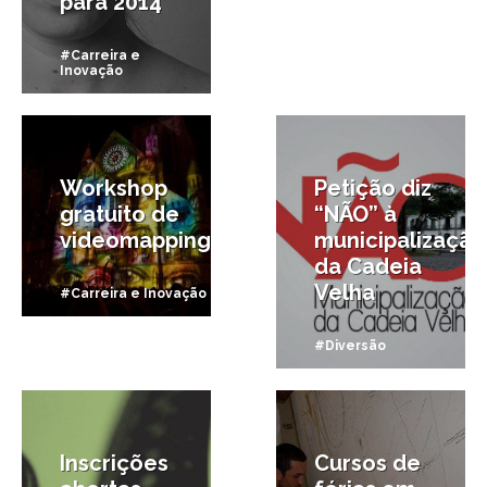
para 2014
#Carreira e
Inovação
7/07/2013
9/04/2013
Workshop
Petição diz
gratuito de
“NÃO” à
videomapping
municipalização
da Cadeia
Velha
#Carreira e Inovação
#Diversão
6/04/2012
5/01/2012
Inscrições
Cursos de