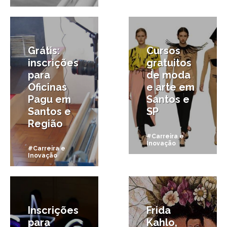
4/04/2015
3/08/2014
Grátis:
Cursos
inscrições
gratuitos
para
de moda
Oficinas
e arte em
Pagu em
Santos e
Santos e
SP
Região
#Carreira e
Inovação
#Carreira e
Inovação
15/07/2014
11/06/2014
Inscrições
Frida
para
Kahlo,