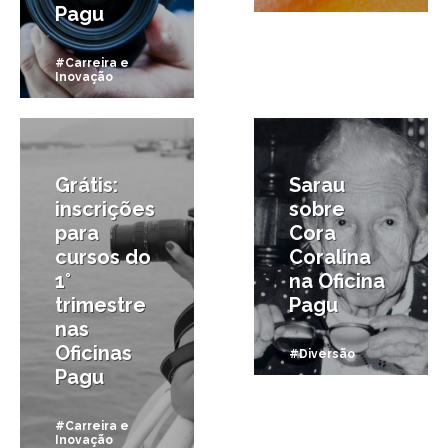
Pagu
#Carreira e
Inovação
18/01/2016
25/06/2015
Grátis:
Sarau
inscrições
sobre
para
Cora
cursos do
Coralina
1°
na Oficina
trimestre
Pagu
nas
Oficinas
#Diversão
Pagu
#Carreira e
Inovação