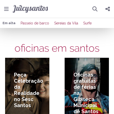
Pesquisar
Compartilhar
Em alta
Passeio de barco
Sereias da Vila
Surfe
Copiar o link
oficinas em santos
Enviar por Whatsapp
12/07/2015
8/07/2015
Publicar no Facebook
Publicar no X
Peça
Oficinas
Celebração
gratuitas
da
de férias
Realidade
na
no Sesc
Gibiteca
Santos
Municipal
de Santos