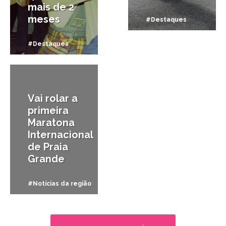
mais de 2
meses
#Destaques
#Destaques
27/05/2025
Vai rolar a
primeira
Maratona
Internacional
de Praia
Grande
#Notícias da região