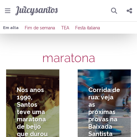
Pesquisar
Compartilhar
Em alta
Fim de semana
TEA
Festa italiana
Copiar o link
maratona
Enviar por Whatsapp
13/04/2026
26/09/2025
Publicar no Facebook
Publicar no X
Nos anos
Corrida de
1990,
rua: veja
Santos
as
teve uma
próximas
maratona
provas na
de beijo
Baixada
que durou
Santista