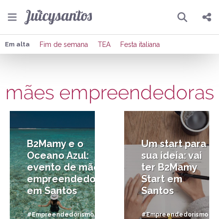
Pesquisar
Compartilhar
Em alta
Fim de semana
TEA
Festa italiana
Copiar o link
mães empreendedoras
Enviar por Whatsapp
28/08/2018
17/11/2017
Publicar no Facebook
Publicar no X
B2Mamy e o
Um start para
Oceano Azul:
sua ideia: vai
evento de mães
ter B2Mamy
empreendedoras
Start em
em Santos
Santos
#Empreendedorismo
#Empreendedorismo