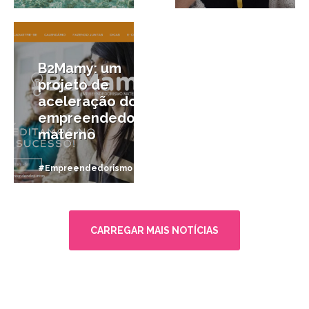
23/11/2016
B2Mamy: um
projeto de
aceleração do
empreendedorismo
materno
#Empreendedorismo
CARREGAR MAIS NOTÍCIAS