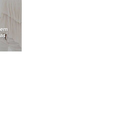
tem
das