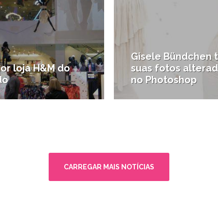
Gisele Bündchen 
ior loja H&M do
suas fotos altera
do
no Photoshop
os Unidos
#Compras em Santos
CARREGAR MAIS NOTÍCIAS