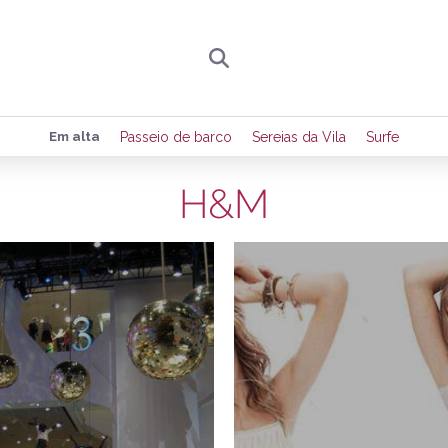
Preencha seus dados para receber toda sexta-
Em alta
Passeio de barco
Sereias da Vila
Surfe
de eventos e notícias da região.
H&M
25/04/2011
2
Quero receber novidad