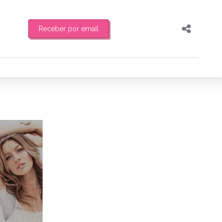
Receber por email
Pesquisar
Compartilhar
feira de manhã o resumo
Copiar o link
Enviar por Whatsapp
8/03/2011
Publicar no Facebook
es
Publicar no X