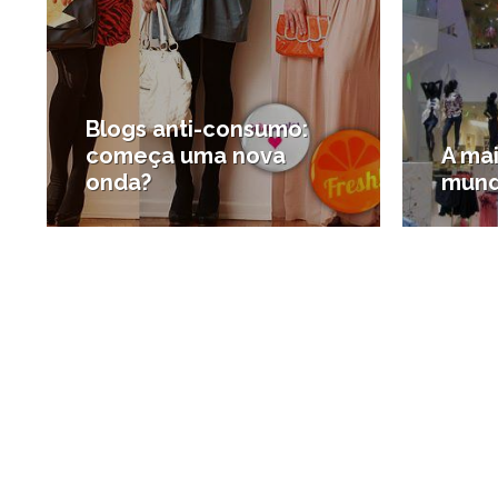
Blogs anti-consumo:
começa uma nova
A ma
onda?
mun
#Consumo Consciente
#Estad