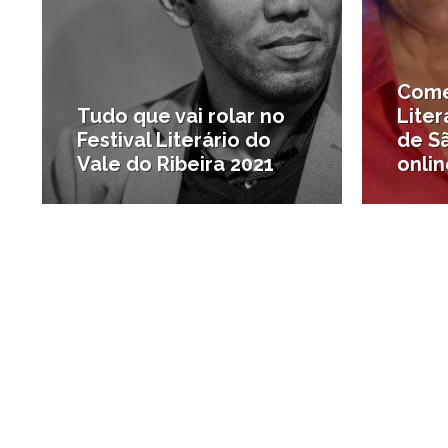
Come
Tudo que vai rolar no
Liter
Festival Literário do
de S
Vale do Ribeira 2021
onlin
#Literatura
#Litera