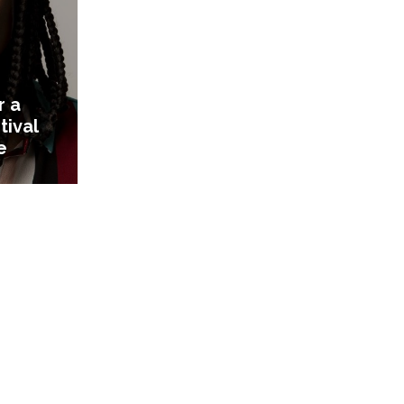
r a
tival
e