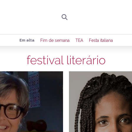
Preencha seus dados para receber toda sexta-
Em alta
Fim de semana
TEA
Festa italiana
de eventos e notícias da região.
festival literário
28/08/2020
1
Quero receber novidad