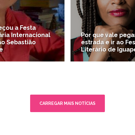
çou a Festa
ária Internacional
Por que vale pega
ão Sebastião
estrada e ir ao Fes
e
Literário de Iguap
tura
#Literatura
CARREGAR MAIS NOTÍCIAS