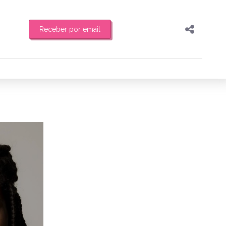
Receber por email
Pesquisar
Compartilhar
feira de manhã o resumo
Copiar o link
Enviar por Whatsapp
5/05/2018
Publicar no Facebook
es
Publicar no X