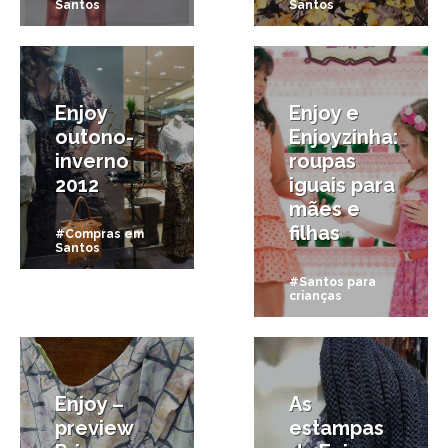
Santos
Santos
24/03/2012
2/01/2012
Enjoy
Enjoy e
outono-
Enjoyzinha:
inverno
roupas
2012
iguais para
mães e
filhas
#Compras em
Santos
#Santos para
crianças
2/08/2011
12/06/2011
Enjoy –
As
preview
estampas