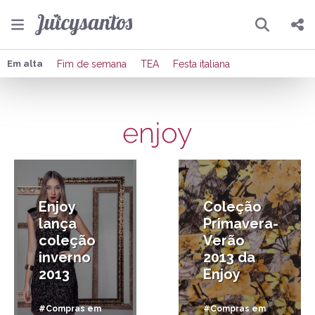
Pesquisar
Compartilhar
Em alta
Fim de semana
TEA
Festa italiana
Copiar o link
enjoy
Enviar por Whatsapp
23/03/2013
8/08/2012
Publicar no Facebook
Publicar no X
Enjoy
Coleção
lança
Primavera-
coleção
Verão
inverno
2013 da
2013
Enjoy
#Compras em
#Compras em