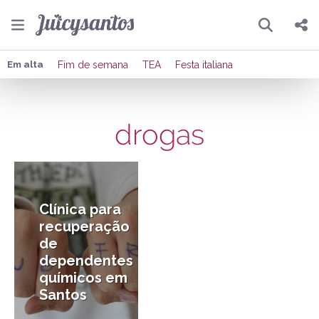
Pesquisar
Compartilhar
Em alta
Fim de semana
TEA
Festa italiana
Copiar o link
drogas
Enviar por Whatsapp
10/10/2012
Publicar no Facebook
Publicar no X
Clínica para
recuperação
de
dependentes
químicos em
Santos