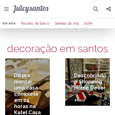
Pesquisar
Compartilhar
Em alta
Passeio de barco
Sereias da Vila
Surfe
Copiar o link
decoração em santos
Enviar por Whatsapp
26/10/2017
20/01/2017
Publicar no Facebook
Publicar no X
Dá pra
Descobrindo
montar
o Shopping
uma casa
Home Decor
completa
em 24
#Casa
horas na
Katel Casa