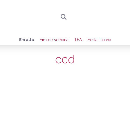
Preencha seus dados para receber toda sexta-
Em alta
Fim de semana
TEA
Festa italiana
de eventos e notícias da região.
ccd
Quero receber novidad