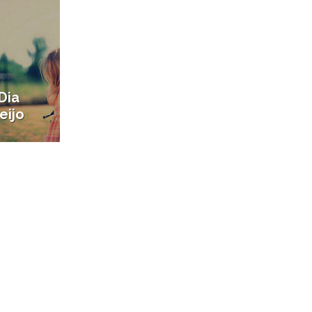
 Dia
eijo