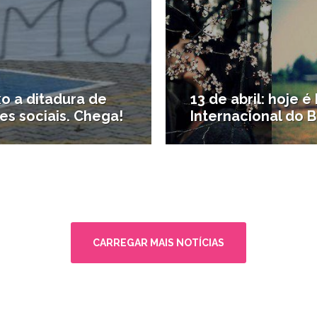
o a ditadura de
13 de abril: hoje é
es sociais. Chega!
Internacional do B
TQ+
#Opinião
CARREGAR MAIS NOTÍCIAS