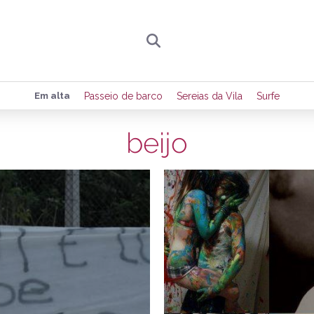
Preencha seus dados para receber toda sexta-
Em alta
Passeio de barco
Sereias da Vila
Surfe
de eventos e notícias da região.
beijo
23/08/2013
1
Quero receber novidad