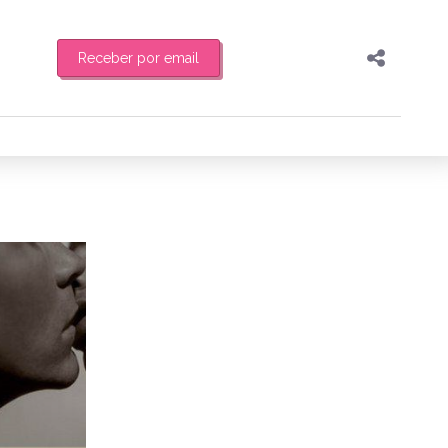
Receber por email
Pesquisar
Compartilhar
feira de manhã o resumo
Copiar o link
Enviar por Whatsapp
3/04/2011
Publicar no Facebook
es
Publicar no X