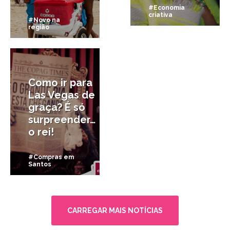
#Economia
criativa
#Novo na
região
18/08/2014
Como ir para
Las Vegas de
graça? É só
surpreender…
o rei!
#Compras em
Santos
CARREGAR MAIS NOTÍCIAS