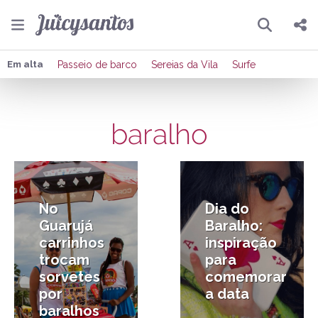
Pesquisar
Compartilhar
Em alta
Passeio de barco
Sereias da Vila
Surfe
Copiar o link
baralho
Enviar por Whatsapp
8/01/2015
13/09/2014
Publicar no Facebook
Publicar no X
No
Dia do
Guarujá
Baralho:
carrinhos
inspiração
trocam
para
sorvetes
comemorar
por
a data
baralhos