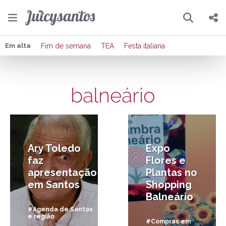
Pesquisar
Compartilhar
Em alta
Fim de semana
TEA
Festa italiana
Copiar o link
balneário
Enviar por Whatsapp
2/01/2013
16/08/2012
Publicar no Facebook
Publicar no X
Ary Toledo
Expo
faz
Flores e
apresentação
Plantas no
em Santos
Shopping
Balneário
#Agenda de Santos
e região
#Compras em