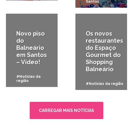
Santos
30/03/2011
29/03/2011
Novo piso
Os novos
do
restaurantes
Balneário
do Espaço
em Santos
Gourmet do
– Vídeo!
Shopping
Balneário
#Notícias da
região
#Notícias da região
CARREGAR MAIS NOTÍCIAS