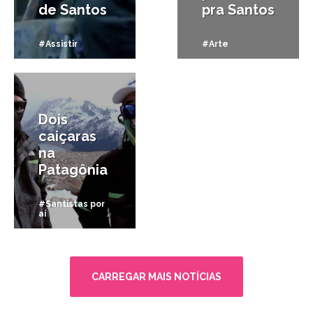
de Santos
pra Santos
#Assistir
#Arte
29/10/2012
Dois
caiçaras
na
Patagônia
#Santistas por
aí
CARREGAR MAIS NOTÍCIAS