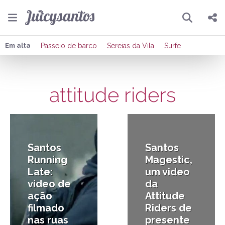
Pesquisar
Compartilhar
Em alta
Passeio de barco
Sereias da Vila
Surfe
Copiar o link
attitude riders
Enviar por Whatsapp
15/10/2013
23/12/2012
Publicar no Facebook
Publicar no X
Santos
Santos
Running
Magestic,
Late:
um video
vídeo de
da
ação
Attitude
filmado
Riders de
nas ruas
presente