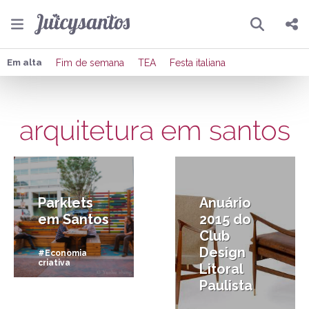
Pesquisar
Compartilhar
Em alta
Fim de semana
TEA
Festa italiana
Copiar o link
arquitetura em santos
Enviar por Whatsapp
25/04/2017
22/11/2015
Publicar no Facebook
Publicar no X
Parklets
Anuário
em Santos
2015 do
Club
Design
#Economia
criativa
Litoral
Paulista