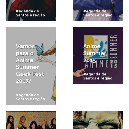
#Agenda de
#Agenda de
Santos e região
Santos e região
18/10/2017
9/03/2015
Vamos
Anime
para o
Summer
Anime
2015
Summer
Geek Fest
#Agenda de
Santos e região
2017?
#Agenda de
Santos e região
3/09/2014
7/11/2013