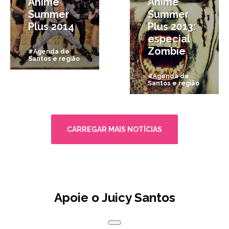
Anime
Anime
Summer
Summer
Plus 2014
Plus 2013:
especial
Zombie
#Agenda de
Santos e região
#Agenda de
Santos e região
CARREGAR MAIS NOTÍCIAS
Apoie o Juicy Santos