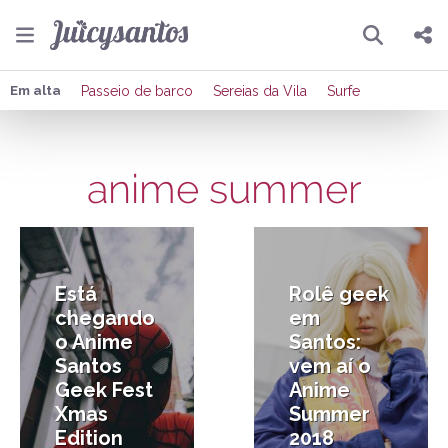
Pesquisar
Compartilhar
Em alta
Passeio de barco
Sereias da Vila
Surfe
Copiar o link
anime summer
Enviar por Whatsapp
25/11/2019
19/03/2018
Publicar no Facebook
Publicar no X
Está
Rolê geek
chegando
em
o Anime
Santos:
Santos
vem aí o
Geek Fest
Anime
Xmas
Summer
Edition
2018