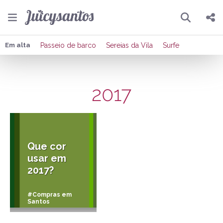
Pesquisar
Compartilhar
Em alta
Passeio de barco
Sereias da Vila
Surfe
Copiar o link
2017
Enviar por Whatsapp
28/12/2016
Publicar no Facebook
Publicar no X
Que cor
usar em
2017?
#Compras em
Santos