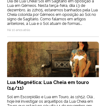
Dia de Lua Cheia! Sol em Sagitário em oposição a
Lua em Gêmeos. Nesta terça-feira, diia 13 de
dezembro, às 22h05, estaremos banhados pela Lua
Cheia colorida por Gêmeos em oposição ao Sol no
signo de Sagitário. Como falamos em artigos
anteriores, a Lua e o Sol atuam de formas...
Há 10 anos atrás
Lua Magnética: Lua Cheia em touro
(14/11)
Sol em Escorpidão e Lua em Touro, às 11h52. Olá ,
hoje irei investigar os arquétipos da Lua Cheia em
Touro que estará no céu dia 14 de novembro em