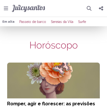
Pesquisar
Compartilhar
Em alta
Passeio de barco
Sereias da Vila
Surfe
Copiar o link
Horóscopo
Enviar por Whatsapp
Publicar no Facebook
Publicar no X
Romper, agir e florescer: as previsões