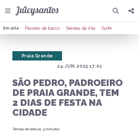
Pesquisar
Compartilhar
Em alta
Passeio de barco
Sereias da Vila
Surfe
Copiar o link
Praia Grande
Enviar por Whatsapp
24.JUN.2025 17:01
Publicar no Facebook
SÃO PEDRO, PADROEIRO
Publicar no X
DE PRAIA GRANDE, TEM
2 DIAS DE FESTA NA
CIDADE
Tempo de leitura: 4 minutos