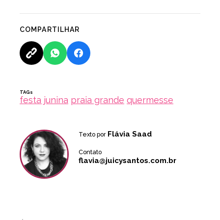
COMPARTILHAR
TAGs
festa junina
praia grande
quermesse
Flávia Saad
Texto por
Contato
flavia@juicysantos.com.br