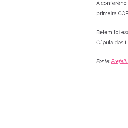
A conferênci
primeira COP
Belém foi es
Cúpula dos L
Fonte:
Prefeit