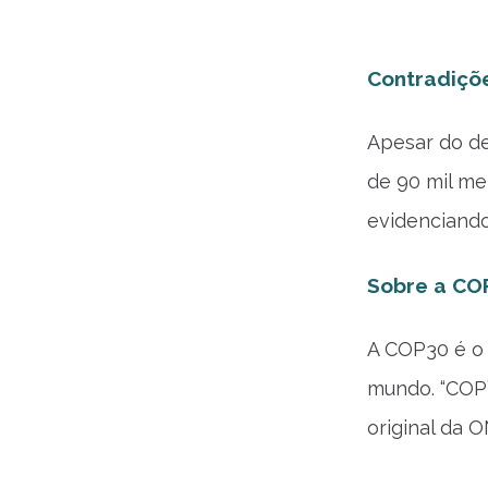
Contradiçõe
Apesar do d
de 90 mil me
evidenciando
Sobre a CO
A COP30 é o 
mundo. “COP”
original da 