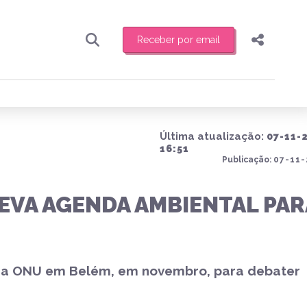
Receber por email
Pesquisar
Compartilhar
ber toda sexta-feira de manhã o resumo
.
Copiar o link
Última atualização:
07-11-
Enviar por Whatsapp
16:51
Publicação:
07-11-
Publicar no Facebook
receber novidades
LEVA AGENDA AMBIENTAL PAR
Publicar no X
a da ONU em Belém, em novembro, para debater