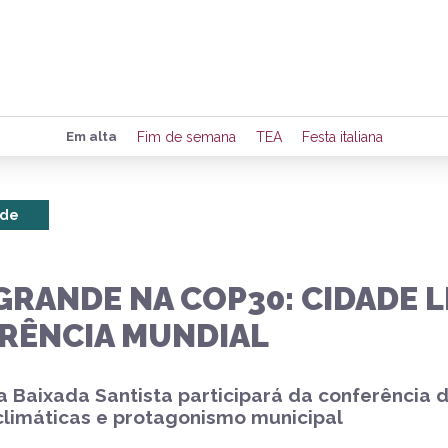
Preencha seus dados para rece
Em alta
Fim de semana
TEA
Festa italiana
de eventos e notícias da região
nde
Quero 
GRANDE NA COP30: CIDADE 
RÊNCIA MUNDIAL
a Baixada Santista participará da conferênci
limáticas e protagonismo municipal