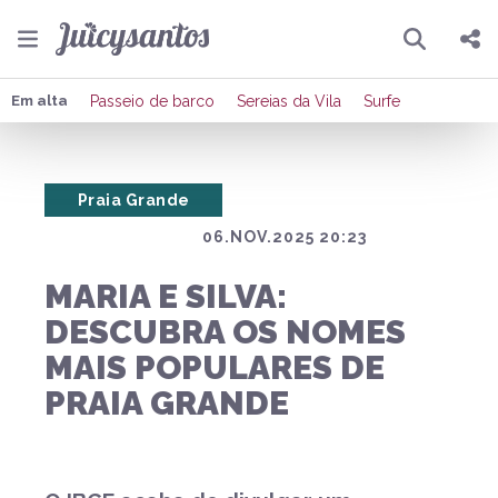
Pesquisar
Compartilhar
Em alta
Passeio de barco
Sereias da Vila
Surfe
Copiar o link
Praia Grande
Enviar por Whatsapp
06.NOV.2025 20:23
Publicar no Facebook
MARIA E SILVA:
Publicar no X
DESCUBRA OS NOMES
MAIS POPULARES DE
PRAIA GRANDE