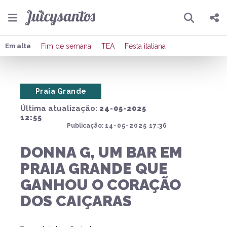
Pesquisar
Compartilhar
Em alta
Fim de semana
TEA
Festa italiana
Copiar o link
Praia Grande
Enviar por Whatsapp
Última atualização:
24-05-2025
Publicar no Facebook
12:55
Publicação:
14-05-2025 17:36
Publicar no X
DONNA G, UM BAR EM
PRAIA GRANDE QUE
GANHOU O CORAÇÃO
DOS CAIÇARAS