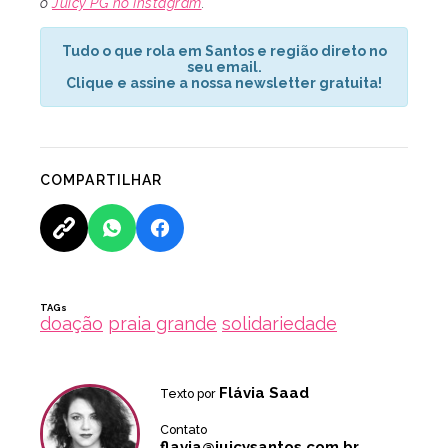
o
Juicy PG no Instagram
.
Tudo o que rola em Santos e região direto no
seu email.
Clique e assine a nossa newsletter gratuita!
COMPARTILHAR
TAGs
doação
praia grande
solidariedade
Flávia Saad
Texto por
Contato
flavia@juicysantos.com.br