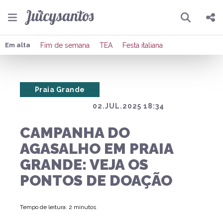
Pesquisar
Compartilhar
Em alta
Fim de semana
TEA
Festa italiana
Copiar o link
Praia Grande
Enviar por Whatsapp
02.JUL.2025 18:34
Publicar no Facebook
CAMPANHA DO
Publicar no X
AGASALHO EM PRAIA
GRANDE: VEJA OS
PONTOS DE DOAÇÃO
Tempo de leitura: 2 minutos