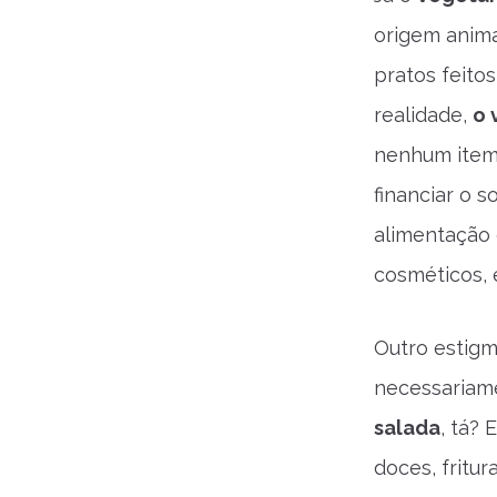
origem anima
pratos feito
realidade,
o 
nenhum item 
financiar o s
alimentação 
cosméticos, 
Outro estigm
necessariam
salada
, tá?
doces, fritur