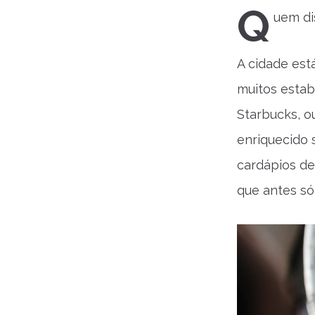
Q
uem di
A cidade est
muitos estab
Starbucks, o
enriquecido 
cardápios de
que antes só 