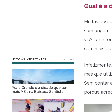
Qual é a 
Muitas pesso
sem origem a
viu? Ter inf
com mais div
ver mais
NOTÍCIAS IMPORTANTES
Infelizmente
mas que util
Sem contar 
Praia Grande é a cidade que tem
porque acred
mais MEIs na Baixada Santista