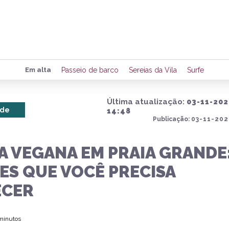
Preencha seus dados para rece
Em alta
Passeio de barco
Sereias da Vila
Surfe
de eventos e notícias da região
Última atualização:
03-11-202
nde
14:48
Publicação:
03-11-202
Quero 
 VEGANA EM PRAIA GRANDE:
ES QUE VOCÊ PRECISA
CER
 minutos