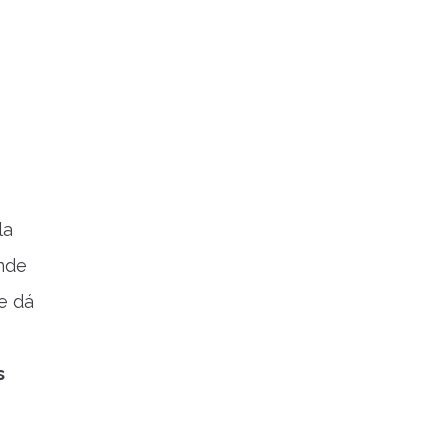
la
ande
e dá
s