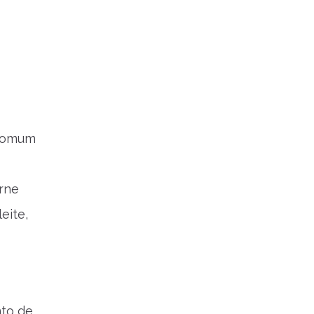
 comum
rne
eite,
nto de