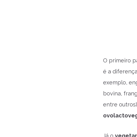
O primeiro p
é a diferença
exemplo, eng
bovina, fran
entre outro
ovolactove
Já o
vegetar