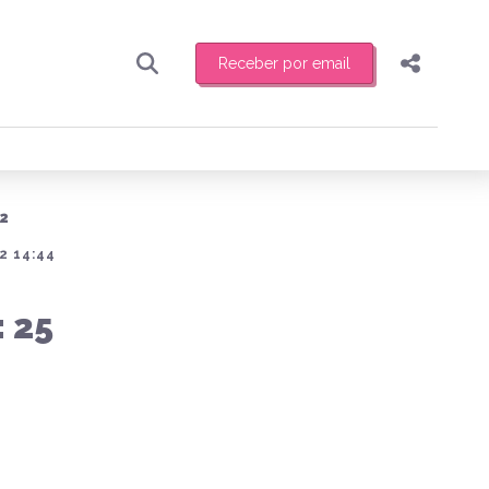
Receber por email
Pesquisar
Compartilhar
ber toda sexta-feira de manhã o resumo
.
Copiar o link
2
Enviar por Whatsapp
2 14:44
Publicar no Facebook
receber novidades
 25
Publicar no X