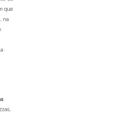
um que
, na
e
 a
as
zzas,