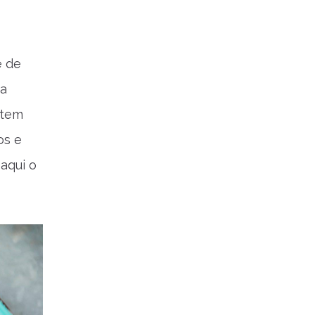
e de
 a
 tem
os e
aqui o