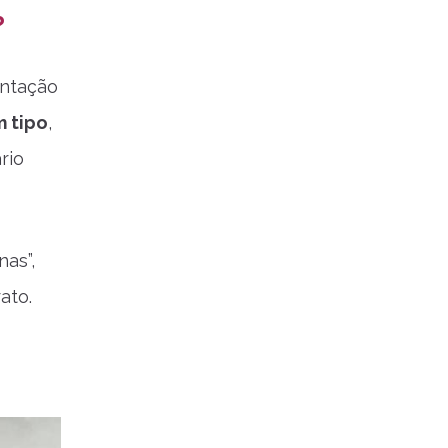
?
entação
m tipo
,
rio
as”,
ato.