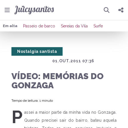
Pesquisar
Compartilhar
Em alta
Passeio de barco
Sereias da Vila
Surfe
Copiar o link
Nostalgia santista
Enviar por Whatsapp
01.OUT.2011 07:36
Publicar no Facebook
VÍDEO: MEMÓRIAS DO
Publicar no X
GONZAGA
Tempo de leitura: 1 minuto
P
assei a maior parte da minha vida no Gonzaga.
Quando precisei sair do bairro, bateu aquela