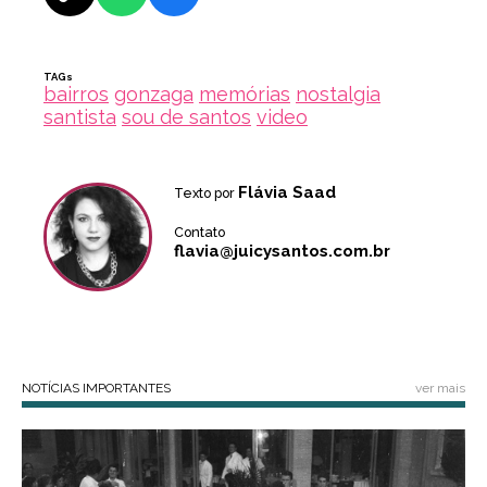
TAGs
bairros
gonzaga
memórias
nostalgia
santista
sou de santos
video
Flávia Saad
Texto por
Contato
flavia@juicysantos.com.br
NOTÍCIAS IMPORTANTES
ver mais