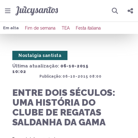
Pesquisar
Compartilhar
Em alta
Fim de semana
TEA
Festa italiana
Copiar o link
Nostalgia santista
Enviar por Whatsapp
Última atualização:
06-10-2015
Publicar no Facebook
10:02
Publicação:
06-10-2015 08:00
Publicar no X
ENTRE DOIS SÉCULOS:
UMA HISTÓRIA DO
CLUBE DE REGATAS
SALDANHA DA GAMA