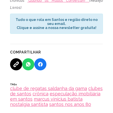
crônicas
“Quando os Mudos Conversam”
(Realejo
Livros).
Tudo o que rola em Santos e região direto no
seu email.
Clique e assine a nossa newsletter gratuita!
COMPARTILHAR
TAGs
clube de regatas saldanha da gama
clubes
de santos
crônica
especulação imobiliária
em santos
marcus vinícius batista
nostalgia santista
santos nos anos 80