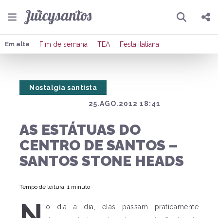
Pesquisar
Compartilhar
Em alta
Fim de semana
TEA
Festa italiana
Copiar o link
Nostalgia santista
Enviar por Whatsapp
25.AGO.2012 18:41
Publicar no Facebook
AS ESTÁTUAS DO
Publicar no X
CENTRO DE SANTOS –
SANTOS STONE HEADS
Tempo de leitura: 1 minuto
N
o dia a dia, elas passam praticamente