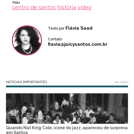
TAGs
centro de santos
história
video
Flávia Saad
Texto por
Contato
flavia@juicysantos.com.br
NOTÍCIAS IMPORTANTES
ver mais
Quando Nat King Cole, ícone do jazz, apareceu de surpresa
em Santos