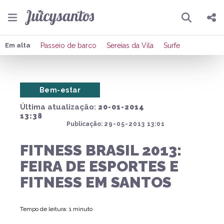
Pesquisar
Compartilhar
Em alta
Passeio de barco
Sereias da Vila
Surfe
Copiar o link
Bem-estar
Enviar por Whatsapp
Última atualização:
20-01-2014
Publicar no Facebook
13:38
Publicação:
29-05-2013 13:01
Publicar no X
FITNESS BRASIL 2013:
FEIRA DE ESPORTES E
FITNESS EM SANTOS
Tempo de leitura: 1 minuto