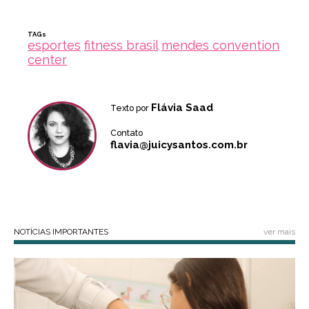
TAGs
esportes
fitness brasil
mendes convention
center
Flávia Saad
Texto por
Contato
flavia@juicysantos.com.br
NOTÍCIAS IMPORTANTES
ver mais