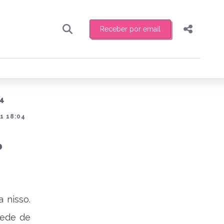
Receber por email
Pesquisar
Compartilhar
ber toda sexta-feira de manhã o resumo
.
Copiar o link
14
Enviar por Whatsapp
1 18:04
Publicar no Facebook
receber novidades
?
Publicar no X
 nisso.
rede de