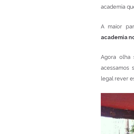
academia que
A maior pa
academia no
Agora olha 
acessamos s
legal rever 