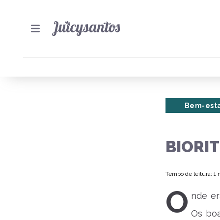
Bem-est
BIORI
Tempo de leitura: 1
O
nde e
Os boa