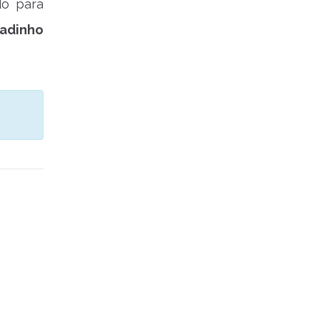
do para
gadinho