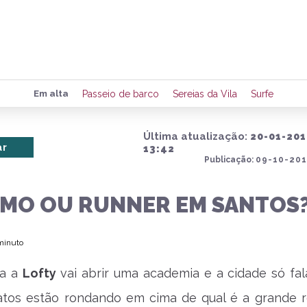
Preencha seus dados para rece
Em alta
Passeio de barco
Sereias da Vila
Surfe
de eventos e notícias da região
Última atualização:
20-01-20
ar
13:42
Publicação:
09-10-201
Quero 
TMO OU RUNNER EM SANTOS
 minuto
ra a
Lofty
vai abrir uma academia e a cidade só fala
tos estão rondando em cima de qual é a grande 