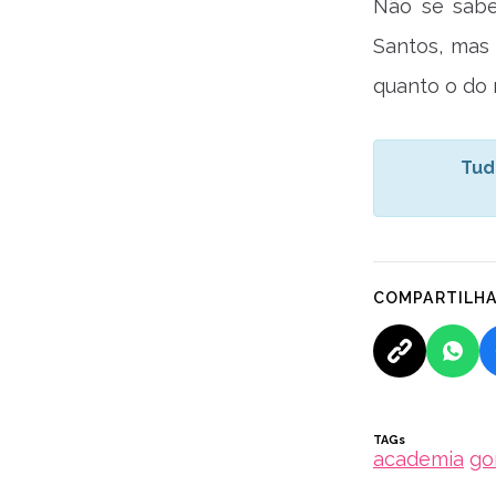
Não se sabe
Santos, mas 
quanto o do 
Tud
COMPARTILH
TAGs
academia
go