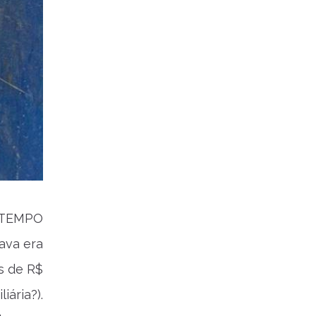
 TEMPO
ava era
s de R$
ária?).