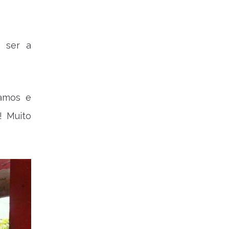
o ser a
amos e
! Muito