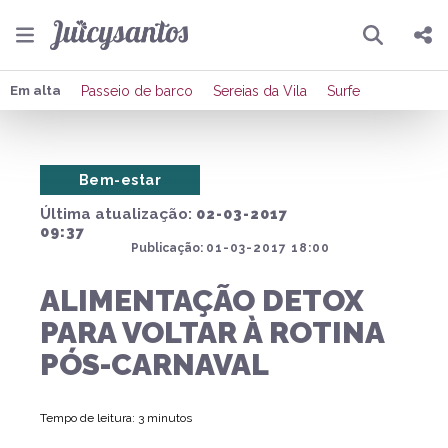
Pesquisar
Compartilhar
Em alta
Passeio de barco
Sereias da Vila
Surfe
Copiar o link
Bem-estar
Enviar por Whatsapp
Última atualização:
02-03-2017
Publicar no Facebook
09:37
Publicação:
01-03-2017 18:00
Publicar no X
ALIMENTAÇÃO DETOX
PARA VOLTAR À ROTINA
PÓS-CARNAVAL
Tempo de leitura: 3 minutos