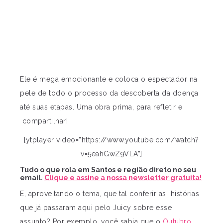
Ele é mega emocionante e coloca o espectador na
pele de todo o processo da descoberta da doença
até suas etapas. Uma obra prima, para refletir e
compartilhar!
[ytplayer video=”https://www.youtube.com/watch?
v=5eahGwZ9VLA”]
Tudo o que rola em Santos e região direto no seu
email.
Clique e assine a nossa newsletter gratuita!
E, aproveitando o tema, que tal conferir as histórias
que já passaram aqui pelo Juicy sobre esse
assunto? Por exemplo, você sabia que o
Outubro