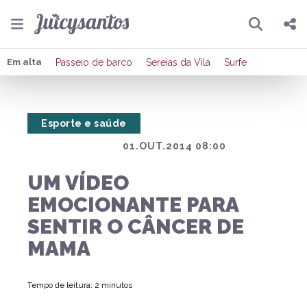
Pesquisar
Compartilhar
Em alta
Passeio de barco
Sereias da Vila
Surfe
Copiar o link
Esporte e saúde
Enviar por Whatsapp
01.OUT.2014 08:00
Publicar no Facebook
UM VÍDEO
Publicar no X
EMOCIONANTE PARA
SENTIR O CÂNCER DE
MAMA
Tempo de leitura: 2 minutos